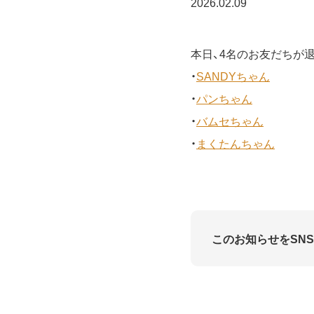
2026.02.09
本日、4名のお友だちが
・
SANDYちゃん
・
パンちゃん
・
バムセちゃん
・
まくたんちゃん
このお知らせをSN